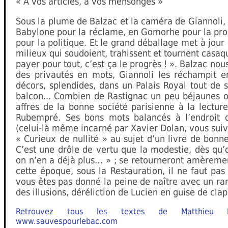
« A vos articles, à vos mensonges »
Sous la plume de Balzac et la caméra de Giannoli, 
Babylone pour la réclame, en Gomorhe pour la pro
pour la politique. Et le grand déballage met à jour
milieux qui soudoient, trahissent et tournent casaqu
payer pour tout, c’est ça le progrès ! ». Balzac no
des privautés en mots, Giannoli les réchampit e
décors, splendides, dans un Palais Royal tout de
balcon... Combien de Rastignac un peu béjaunes 
affres de la bonne société parisienne à la lecture
Rubempré. Ses bons mots balancés à l’endroit 
(celui-là même incarné par Xavier Dolan, vous suive
« Curieux de nullité » au sujet d’un livre de bonn
C’est une drôle de vertu que la modestie, dès qu’
on n’en a déjà plus… » ; se retourneront amèremen
cette époque, sous la Restauration, il ne faut pas 
vous êtes pas donné la peine de naître avec un ran
des illusions, déréliction de Lucien en guise de clap 
Retrouvez tous les textes de Matthieu 
www.sauvespourlebac.com