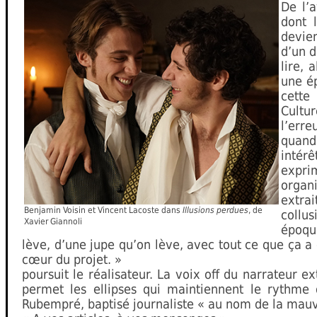
De l’
dont 
devie
d’un d
lire, 
une ép
cette
Cultu
l’erre
quand
intér
expri
organi
extrai
Benjamin Voisin et Vincent Lacoste dans
Illusions perdues
, de
collu
Xavier Giannoli
époque
lève, d’une jupe qu’on lève, avec tout ce que ça a de
cœur du projet. »
poursuit le réalisateur. La voix off du narrateur
permet les ellipses qui maintiennent le rythme d
Rubempré, baptisé journaliste « au nom de la mauvai