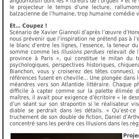
angoumoisin dont les « fureurs de l’orgueil » et l
le projecteur le temps d’une lecture, rallumon
balzacienne de l’humaine, trop humaine comédie v
Et… Coupez !
Scénario de Xavier Giannoli d’après l’œuvre d’Hono
nous prévenir que l’inspiration ne prétend pas à l’
le blanc d’entre les lignes, l’essence, la teneur d
somme comme les
Illusions perdues
relevait de 
province à Paris », qui constitue le mitan du tr
psychologiques, perspectives historiques, chique
Bianchon, vous y croiserez des têtes connues), 
références fusent en cheville... Une plongée dans l
méandres vers son Atlantide littéraire. Chaque p
difficile à capter comme sur la palette élimée 
maîtres, il avait pour exigence d’écritoire « le de
d’un séant sur son strapontin si le réalisateur 
diable se perdrait dans les détails. « Qu’est-ce
truchement de son double de fiction, Daniel d’Arthe
concentré sans les perdre ces Illusions dans les règl
Proje