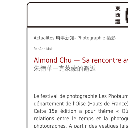
-
A
ctualités
時事新知
Photographie
攝影
Par Ann Mak
Almond Chu — Sa rencontre av
朱德華—克萊蒙的邂逅
Le festival de photographie Les Photaum
département de l'Oise (Hauts-de-France)
Cette 15e édition a pour thème « Où
relations entre le temps et la photog
photographes. A partir des vestiges lais