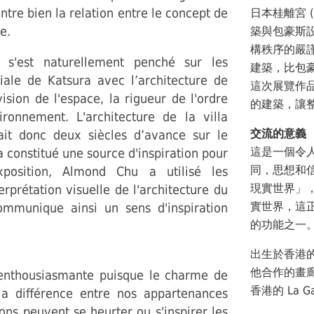
ntre bien la relation entre le concept de
日本桂離宮 (Ka
e.
築與包豪斯
構秩序的嚴
s'est naturellement penché sur les
建築，比包
riale de Katsura avec l’architecture de
這次展覽作
vision de l'espace, la rigueur de l'ordre
的建築，讓
ironnement. L'architecture de la villa
交流的意義
ait donc deux siècles d’avance sur le
這是一個令
 constitué une source d'inspiration pour
同，思想和
exposition, Almond Chu a utilisé les
現實世界」
erprétation visuelle de l'architecture du
實世界，這
ommunique ainsi un sens d'inspiration
的功能之一
出生於香港
他合作的畫廊包
 enthousiasmante puisque le charme de
香港的 La Gal
la différence entre nos appartenances
ions peuvent se heurter ou s'inspirer les