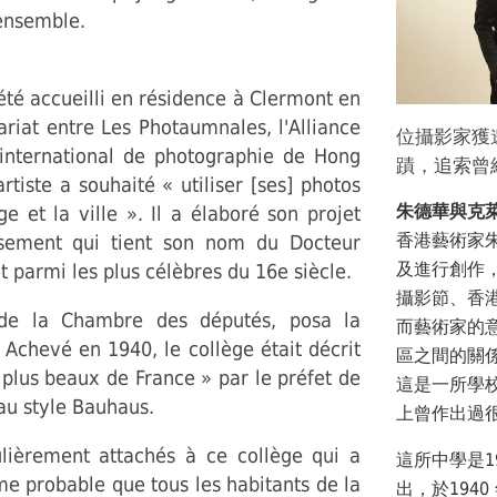
ensemble.
été accueilli en résidence à Clermont en
riat entre Les Photaumnales, l'Alliance
位攝影家獲
 international de photographie de Hong
蹟，追索曾
rtiste a souhaité « utiliser [ses] photos
朱德華與克
ge et la ville ». Il a élaboré son projet
香港藝術家朱
issement qui tient son nom du Docteur
及進行創作，並
t parmi les plus célèbres du 16e siècle.
攝影節、香
 de la Chambre des députés, posa la
而藝術家的
Achevé en 1940, le collège était décrit
區之間的關係」；
plus beaux de France » par le préfet de
這是一所學
 au style Bauhaus.
上曾作出過
ulièrement attachés à ce collège qui a
這所中學是193
ême probable que tous les habitants de la
出，於194