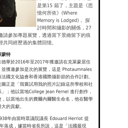
是第15 屆了，主題是《思
憶何所依》(Where
Memory is Lodged)， 探
討時間和攝影的關係，27
邀請參加專題展覽，透過當下景緻留下的痕
經共同經歷過的集體回憶。
萊蒙特
德華於2016年至2017年獲邀請在克萊蒙居住
獲邀參加是次的展覽，這是 Photaumnales
港法國文化協會和香港國際攝影節的合作計劃。
意圖正是「我嘗試用我的照片記錄這所學校和社
他以當地College Jean Fernel 進行創作，
校，以當地出生的費爾內爾醫生命名，他在醫學
很大的貢獻。
8年由當時眾議院議長 Édouard Herriot 提
0 年落成，據當時省長所說，這是「法國最現