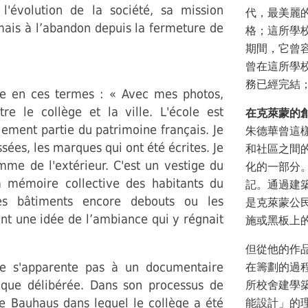
l'évolution de la société, sa mission
代，最美麗
mais à l’abandon depuis la fermeture de
格；這所學
期間，它曾容
曾在這所學
務已經完結
que en ces termes : « Avec mes photos,
re le collège et la ville. L'école est
在克萊蒙的
ement partie du patrimoine français. Je
朱德華曾這
ssées, les marques qui ont été écrites. Je
和社區之間
omme de l'extérieur. C'est un vestige du
化的一部分
 la mémoire collective des habitants du
記。通過建
les bâtiments encore debouts ou les
是克萊蒙公
ent une idée de l’ambiance qui y régnait
施或黑板上
但從他的作
ne s'apparente pas à un documentaire
在籌劃的過
tique délibérée. Dans son processus de
所校舍建學
tyle Bauhaus dans lequel le collège a été
能設計」的