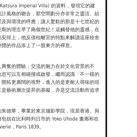
tsura Imperial Villa) 的資料，發現它的建
設計風格的吻合，那空間劃分亦非常之靈活、結
謹及與環境的呼應；讓人驚歎的那是十七世紀的
豪斯的理念早了兩個世紀！這觸發他的靈感，在
品安排上，他反借桂離宮的特點來解讀這座校舍
整體的作品添上了一股東方的襌意。
人興奮的體驗；交流的魅力在於文化背景的不
信息可以互相碰撞或啟發，繼而認識「不一樣的
，開拓更廣闊的視野，進入的是更耐人尋味的現
正是藝術層次提昇的基礙，亦是交流活動所追求
。
的朱德華，畢業於東京攝影學院，現居香港。與
括在比利時列日市的 Yoko Uhoda 畫廊和在
erie，Paris 1839。