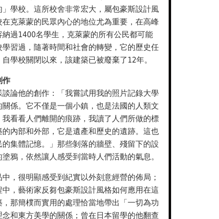
的」學校。這所校舍非常宏大，屬包豪斯設計風
校在克萊蒙的民眾內心的地位尤為重要，在高峰
納過1400名學生，克萊蒙的所有公民都可能
校學習過，隨著時間和社會的轉變，它的歷史任
；自學校關閉以來，該建築已被廢棄了12年。
創作
樣談論他的創作：「我嘗試用我的照片記錄大學
的關係。它不僅是一個小鎮，也是法國的人類文
。我看看人們離開的痕跡，我讀了人們所做的標
築的內部和外部，它是遺產和歷史的遺跡。這也
民的集體記憶。」那些剝落的牆壁、殘留下的設
的塗鴉，依然讓人感受到當時人們活動的氣息。
品中，很明顯感受到紀實以外刻意經營的佈局；
程中，藝術家反芻包豪斯設計風格如何應用在這
築，那簡樸而實用的處理恰當地帶出「一切為功
理念和東方美學的關係；曾在日本留學的他翻查