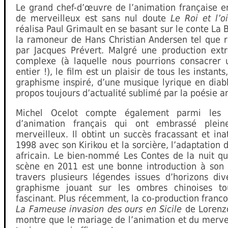
Le grand chef-d’œuvre de l’animation française e
de merveilleux est sans nul doute
Le Roi et l’o
réalisa Paul Grimault en se basant sur le conte La 
la ramoneur de Hans Christian Andersen tel que r
par Jacques Prévert. Malgré une production ex
complexe (à laquelle nous pourrions consacrer u
entier !), le film est un plaisir de tous les instants
graphisme inspiré, d’une musique lyrique en diab
propos toujours d’actualité sublimé par la poésie a
Michel Ocelot compte également parmi les c
d’animation français qui ont embrassé plein
merveilleux. Il obtint un succès fracassant et in
1998 avec son Kirikou et la sorcière, l’adaptation 
africain. Le bien-nommé Les Contes de la nuit qu
scène en 2011 est une bonne introduction à son 
travers plusieurs légendes issues d’horizons div
graphisme jouant sur les ombres chinoises to
fascinant. Plus récemment, la co-production franco
La Fameuse invasion des ours en Sicile
de Lorenzo
montre que le mariage de l’animation et du merve