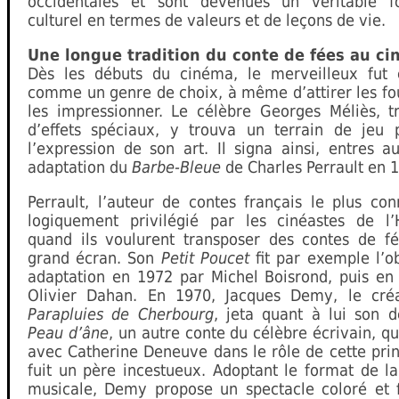
occidentales et sont devenues un véritable 
culturel en termes de valeurs et de leçons de vie.
Une longue tradition du conte de fées au c
Dès les débuts du cinéma, le merveilleux fut 
comme un genre de choix, à même d’attirer les fo
les impressionner. Le célèbre Georges Méliès, tr
d’effets spéciaux, y trouva un terrain de jeu 
l’expression de son art. Il signa ainsi, entres a
adaptation du
Barbe-Bleue
de Charles Perrault en 
Perrault, l’auteur de contes français le plus co
logiquement privilégié par les cinéastes de l
quand ils voulurent transposer des contes de fé
grand écran. Son
Petit Poucet
fit par exemple l’o
adaptation en 1972 par Michel Boisrond, puis en
Olivier Dahan. En 1970, Jacques Demy, le cré
Parapluies de Cherbourg
, jeta quant à lui son d
Peau d’âne
, un autre conte du célèbre écrivain, qu
avec Catherine Deneuve dans le rôle de cette pri
fuit un père incestueux. Adoptant le format de l
musicale, Demy propose un spectacle coloré et 