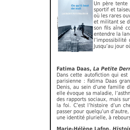
Un père tente 
sportif et tais
où les rares ou
et militant se
son fils aîné 
entendre la lan
l’impossibilit
Jusqu’au jour o
Fatima Daas,
La Petite Der
Dans cette autofiction qui e
parisienne : Fatima Daas gran
Denis, au sein d’une famille d
elle évoque sa maladie, l’asthm
des rapports sociaux, mais su
la foi. C’est l’histoire d’un
passer pour quelqu’un d’autre, 
une identité plurielle, à rebou
Marie-Hélène Lafon,
Histoi