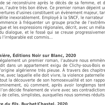
de se reconstruire après le décès de sa femme, et d’é
eux, l’autre très bon élève. Ce premier roman dépeint un
vertures d’usines constituent un évènement majeur, tand
 délite inexorablement. Employé à la SNCF, le narrateu
commence à fréquenter un groupe proche de l’extrême
gue et les expressions régionales, décrit, avec un méla
é du dialogue, et le fossé qui se creuse progressivem
ù l’irréparable est commis…
nière
, Éditions Noir sur Blanc, 2020
st également un premier roman, l’auteure nous emmèn
dit dans un appartement exigu de Clichy-sous-Bois e
’origine algérienne très pieuse. À travers des chapitre
e, avec laquelle elle doit vivre, la violence paternelle
rtout la découverte de son homosexualité et son rapp
 cheminement, où comment, après avoir longtemps ten
l’on décide finalement de vivre avec ses contradictions
rs de celles, simplistes, auxquelles nous sommes réduits
re du fils
, Buchet/Chastel, 2020