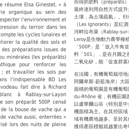
而得的肥料（préparâ
e résume Elsa Ginestet, « à
最終達到用自然方式提升
a vie organique au sein des
土壤，為土壤疏氣」。Etie
respecter l’environnement et
（Les Ignorants
pression du terroir dans les
河畔拉布萊（Rablay-sur
compte les cycles lunaires et
Leroy是生物動力農學
liorer la qualité des sols et
「500P」是「放入牛
 des préparations issues de
料「501」，是在月圓
ou minérales (les préparâts)
二氧化矽，能「促進群葉
thique pour renforcer les
; et travailler les sols par
在法國，有機葡萄栽培地多
ans l’indispensable BD Les
阿爾卑斯-蔚藍海岸）大
avodeau fait dire à Richard
面積的葡萄園是有機葡萄園；由 
lanc à Rablay-sur-Layon
du-Rhône 省，有機
ue son préparât 500P censé
以盧華爾山谷（特別是中
t de la bouse de vache qui a
機面積為主。在其些區域
 de vache aussi, enterrées »
域有機農地越多。至於其
isé lors des nuits de pleine
獲得產區標籤就越要出奇