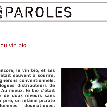
 du vin bio
ncore, le vin bio, et ses
rêtait souvent à sourire,
ignerons conventionnels,
logues distributeurs de
 Au mieux, le bio c’était
ar de doux rêveurs sans
u pire, un infâme picrate
luminés dogmatiques.