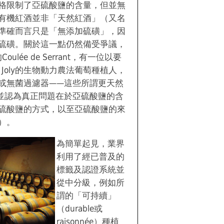
格限制了亞硫酸鹽的含量，但並無
有機紅酒並非「天然紅酒」（又名
準確而言只是「無添加硫磺」，因
硫磺。關於這一點仍然備受爭議，
Coulée de Serrant，有一位以要
s Joly的生物動力農法葡萄種植人，
或無菌過濾器——這些所謂更天然
並認為真正問題在於亞硫酸鹽的含
硫酸鹽的方式，以至亞硫酸鹽的來
）。
為簡單起見，業界
利用了經已普及的
標籤及認證系統並
從中分級，例如所
謂的「可持續」
（durable或
raisonnée）種植