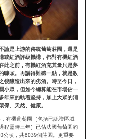
不論是上游的傳統葡萄莊園，還是
構或紅酒評級機構，都對有機紅酒
在此之前，有機紅酒充其量只是夢
的噱頭。再講得難聽一點，就是教
之後釀造出來的劣酒。時至今日，
屬小眾，但如今總算能在市場佔一
多年來的執着堅持，加上大眾的消
環保、天然、健康。
9年，有機葡萄園（包括已認證區域
過程需時三年）已佔法國葡萄園的
000公頃，共8039個莊園。更重要