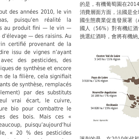
的是，有機葡萄園在201
début des années 2010, le vin
消費層面方面，法國是全
s, puisqu’en réalité la
國生態農業促進發展署（Ag
as au produit fini — le vin —
國人（56%）對有機紅酒
d’élevage — des raisins. Au
挑選紅酒時，會將有機納
in certifié provenant de la
à-dire issu de vignes n’ayant
avec des pesticides, des
miques de synthèse et encore
e la filière, cela signifiait
trants de synthèse, remplacés
lement) par des substituts
ul vrai écart, le cuivre,
lture bio pour combattre le
ies des bois. Mais ces «
beaucoup, puisqu’aujourd’hui
lle, « 20 % des pesticides
諷刺的是，在2010年