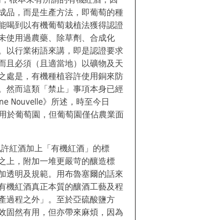
成品，而是生產方法，即葡萄的種
能喝到以有機葡萄栽植法獲得認證
未使用過農藥、除草劑、合成化
。以行業術語來講，即是認證要求
而且必須（且適當地）以礦物及天
之處是，有機種植容許使用銅來防
。然而這類「禁止」事項本身已經
e Nouvelle》所述，時至今日
是用於葡萄園，但葡萄園僅佔農業面
規允許紅酒加上「有機紅酒」的標
之上，附加一堆更嚴苛的釀造標
加透明及規範。用布魯塞爾的話來
有機紅酒真正本質的釀酒工藝及程
產過程之外」。至於亞硫酸鹽方
效固然有用，但亦帶來麻煩，因為