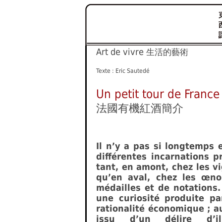
Art de vivre
生活的藝術
Texte : Eric Sautedé
Un petit tour de France
法國有機紅酒簡介
Il n’y a pas si longtemps e
différentes incarnations p
tant, en amont, chez les v
qu’en aval, chez les œno
médailles et de notations.
une curiosité produite p
rationalité économique ; a
issu d’un délire d’il