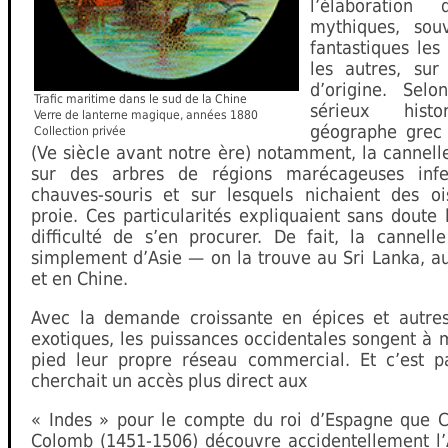
l’élaboration d’
mythiques, sou
fantastiques les
les autres, sur 
d’origine. Selo
Trafic maritime dans le sud de la Chine
sérieux hist
Verre de lanterne magique, années 1880
géographe grec
Collection privée
(Ve siècle avant notre ère) notamment, la cannell
sur des arbres de régions marécageuses infe
chauves-souris et sur lesquels nichaient des o
proie. Ces particularités expliquaient sans doute
difficulté de s’en procurer. De fait, la cannell
simplement d’Asie — on la trouve au Sri Lanka, a
et en Chine.
Avec la demande croissante en épices et autres
exotiques, les puissances occidentales songent à 
pied leur propre réseau commercial. Et c’est pa
cherchait un accès plus direct aux
« Indes » pour le compte du roi d’Espagne que C
Colomb (1451-1506) découvre accidentellement l