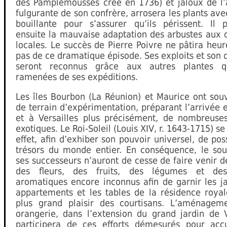
des Pamplemousses créé en 1736) et jaloux de l’
fulgurante de son confrère, arrosera les plants ave
bouillante pour s’assurer qu’ils périssent. Il p
ensuite la mauvaise adaptation des arbustes aux 
locales. Le succès de Pierre Poivre ne pâtira he
pas de ce dramatique épisode. Ses exploits et son 
seront reconnus grâce aux autres plantes qu
ramenées de ses expéditions.
Les îles Bourbon (La Réunion) et Maurice ont sou
de terrain d’expérimentation, préparant l’arrivée 
et à Versailles plus précisément, de nombreuse
exotiques. Le Roi-Soleil (Louis XIV, r. 1643-1715) se
effet, afin d’exhiber son pouvoir universel, de po
trésors du monde entier. En conséquence, le sou
ses successeurs n’auront de cesse de faire venir d
des fleurs, des fruits, des légumes et des
aromatiques encore inconnus afin de garnir les ja
appartements et les tables de la résidence royal
plus grand plaisir des courtisans. L’aménagem
orangerie, dans l’extension du grand jardin de V
participera de ces efforts démesurés pour accue