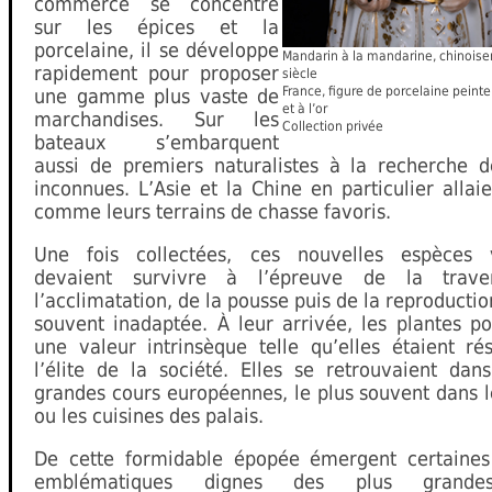
commerce se concentre
sur les épices et la
porcelaine, il se développe
Mandarin à la mandarine, chinoiser
rapidement pour proposer
siècle
France, figure de porcelaine pein
une gamme plus vaste de
et à l’or
marchandises. Sur les
Collection privée
bateaux s’embarquent
aussi de premiers naturalistes à la recherche d
inconnues. L’Asie et la Chine en particulier allaien
comme leurs terrains de chasse favoris.
Une fois collectées, ces nouvelles espèces 
devaient survivre à l’épreuve de la trave
l’acclimatation, de la pousse puis de la reproductio
souvent inadaptée. À leur arrivée, les plantes p
une valeur intrinsèque telle qu’elles étaient ré
l’élite de la société. Elles se retrouvaient dan
grandes cours européennes, le plus souvent dans l
ou les cuisines des palais.
De cette formidable épopée émergent certaines 
emblématiques dignes des plus grande