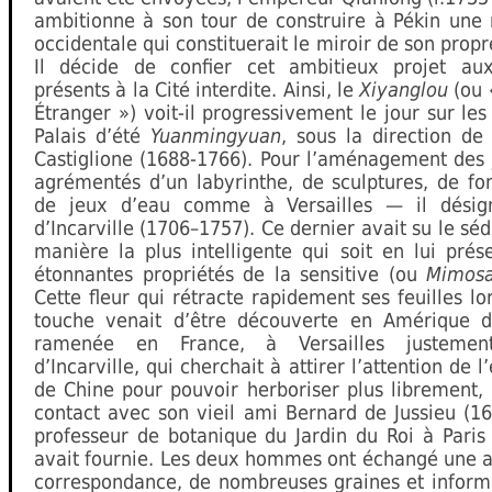
ambitionne à son tour de construire à Pékin une 
occidentale qui constituerait le miroir de son propr
Il décide de confier cet ambitieux projet aux
présents à la Cité interdite. Ainsi, le
Xiyanglou
(ou 
Étranger ») voit-il progressivement le jour sur les
Palais d’été
Yuanmingyuan
, sous la direction de
Castiglione (1688-1766). Pour l’aménagement des 
agrémentés d’un labyrinthe, de sculptures, de fo
de jeux d’eau comme à Versailles — il désig
d’Incarville (1706–1757). Ce dernier avait su le séd
manière la plus intelligente qui soit en lui prés
étonnantes propriétés de la sensitive (ou
Mimosa
Cette fleur qui rétracte rapidement ses feuilles lo
touche venait d’être découverte en Amérique 
ramenée en France, à Versailles justement
d’Incarville, qui cherchait à attirer l’attention de 
de Chine pour pouvoir herboriser plus librement, 
contact avec son vieil ami Bernard de Jussieu (1
professeur de botanique du Jardin du Roi à Paris 
avait fournie. Les deux hommes ont échangé une 
correspondance, de nombreuses graines et informa