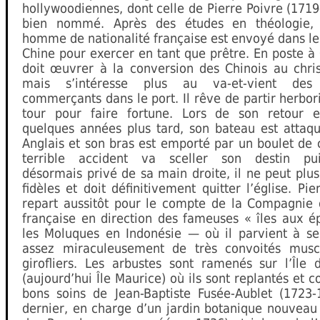
hollywoodiennes, dont celle de Pierre Poivre (1719
bien nommé. Après des études en théologie, 
homme de nationalité française est envoyé dans le
Chine pour exercer en tant que prêtre. En poste à 
doit œuvrer à la conversion des Chinois au chris
mais s’intéresse plus au va-et-vient des
commerçants dans le port. Il rêve de partir herbor
tour pour faire fortune. Lors de son retour 
quelques années plus tard, son bateau est attaqu
Anglais et son bras est emporté par un boulet de
terrible accident va sceller son destin pui
désormais privé de sa main droite, il ne peut plus
fidèles et doit définitivement quitter l’église. Pie
repart aussitôt pour le compte de la Compagnie 
française en direction des fameuses « îles aux é
les Moluques en Indonésie — où il parvient à se
assez miraculeusement de très convoités musc
girofliers. Les arbustes sont ramenés sur l’Île 
(aujourd’hui Île Maurice) où ils sont replantés et c
bons soins de Jean-Baptiste Fusée-Aublet (1723-
dernier, en charge d’un jardin botanique nouveau 