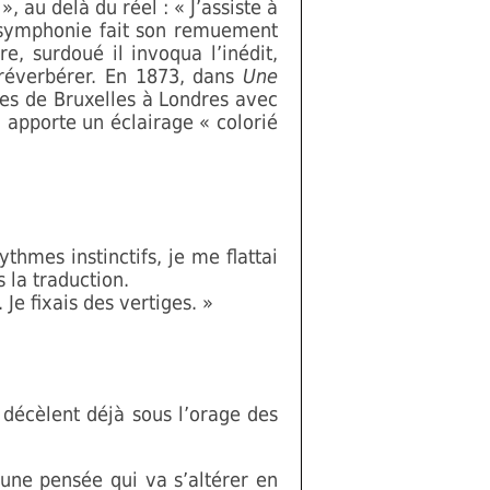
, au delà du réel : « J’assiste à
la symphonie fait son remuement
e, surdoué il invoqua l’inédit,
 réverbérer. En 1873, dans
Une
hes de Bruxelles à Londres avec
i apporte un éclairage « colorié
mes instinctifs, je me flattai
s la traduction.
Je fixais des vertiges. »
 décèlent déjà sous l’orage des
ne pensée qui va s’altérer en