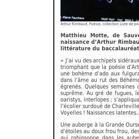
Arthur Rimbaud, Poésie, collection Livre de p
Matthieu Motte, de Sauv
naissance d’Arthur Rimbau
littérature du baccalauréat
« J’ai vu des archipels sidérau
triomphant que la poésie d’A
une bohème d’ado aux fulguran
dans l’âme au rut des Béhémot
égrenés. Quelques semaines dé
suprême. Au gré de fugues, le
oaristys, interlopes ; s’appli
l’écolier surdoué de Charleville
Voyelles ! Naissances latentes
Une auberge à la Grande Ourse q
d’étoiles au doux frou frou, de
qui robinsonne dans les aub