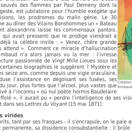
 sauvés des flammes par Paul Demeny dont la
geste, est jubilatoire pour l’humble exégète qui
isions, les prodromes du malin génie. Le 30
me au dîner des Vilains Bonshommes un « Bateau
ent alexandrins laisse les commensaux pantois.
 qui avait pressenti que le prodige viendrait à
t déjà la célèbre invite : « Venez, chère grande
 attend ». Comment ce miracle d’hallucination
mbaud n’a alors jamais vu la mer : l’ivresse
ecture passionnée de
Vingt Mille Lieues sous les
certaines biographies le suggèrent ? Mystère et
s seize ans, comme depuis une vigie oraculaire,
duse l’assistance en dégoisant ses fusées, ses
Création 
du jour, plus fortes que l’alcool, plus vastes que
Rimbau
rrivé à l’inconnu » où nul poète hormis Baudelaire
ffolé », il aurait pu « perdre l’intelligence de ses vis
ôt dans ses
Lettres du Voyant
(15 mai 1871).
s virides
ts, tant par ses frasques - il s’encrapule, on le paie e
t permanente, sa dissidence consubstantielle : il brûle