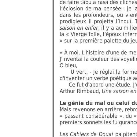
de faire tabula rasa des clichés
l’éclosion de ma pensée : je l
dans les profondeurs, ou vient
prodigieux il projetta l’inouï
saison en enfer
, il y a au mil
la « Vierge folle, l’époux infe
» sur la première palette du je
« À moi. L'histoire d'une de mes
J'inventai la couleur des voyelle
O bleu,
U vert. - Je réglai la forme 
d'inventer un verbe poétique acc
Ce fut d'abord une étude. J'écr
Arthur Rimbaud,
Une saison en
Le génie du mal ou celui d
Mais revenons en arrière, rebr
« passant considérable », du «
premiers sonnets les fulgurance
Les Cahiers de Douai
palpiten