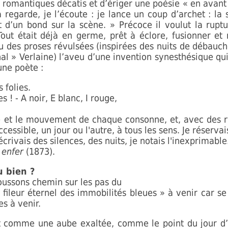
 romantiques décatis et d’ériger une poésie « en avant »
a regarde, je l’écoute : je lance un coup d’archet : 
 d’un bond sur la scène. » Précoce il voulut la ruptur
. Tout était déjà en germe, prêt à éclore, fusionner et
ieu des proses révulsées (inspirées des nuits de débauc
rnal » Verlaine) l’aveu d’une invention synesthésique qu
une poète :
 folies.
s ! - A noir, E blanc, I rouge,
et le mouvement de chaque consonne, et, avec des ryth
essible, un jour ou l'autre, à tous les sens. Je réservai
ivais des silences, des nuits, je notais l'inexprimable. 
 enfer
(1873).
u bien ?
oussons chemin sur les pas du
 fileur éternel des immobilités bleues » à venir car se
s à venir.
t comme une aube exaltée, comme le point du jour d’u