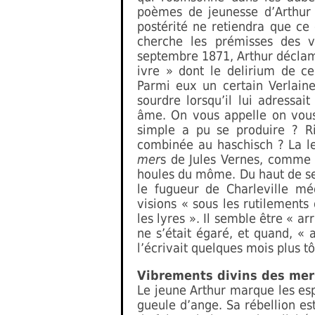
poèmes de jeunesse d’Arthur
postérité ne retiendra que ce 
cherche les prémisses des v
septembre 1871, Arthur décla
ivre » dont le delirium de c
Parmi eux un certain Verlaine
sourdre lorsqu’il lui adressai
âme. On vous appelle on vous
simple a pu se produire ? Ri
combinée au haschisch ? La l
mer
s de Jules Vernes, comme 
houles du môme. Du haut de se
le fugueur de Charleville mé
visions « sous les rutilements 
les lyres ». Il semble être « a
ne s’était égaré, et quand, « a
l’écrivait quelques mois plus t
Vibrements divins des mer
Le jeune Arthur marque les espri
gueule d’ange. Sa rébellion es