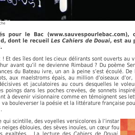
oche
és pour le Bac (www.sauvespourlebac.com), c
d, dont le recueil
Les Cahiers de Douai
, est au
.
x ! Et des îles dont les cieux délirants sont ouverts au 
rthur avant qu’il ne devienne Rimbaud ? Du poème Se
ces du Bateau ivre, un an à peine s’est écoulé. De l’
s, aux maelstroms épais, au million d’oiseaux d’or,
cisives et jaculatoires au cours desquelles le vole
s poings dans les poches crevées, de sonnets inspirés
quant à devenir visionnaire comme en témoignent ses le
 va bouleverser la poésie et la littérature française pou
…
ui scintille, des voyelles versicolores à l’instar
s neiges éblouies, des sèves inouïes, un cœur fou
es exaltées… La lecture des
Cahiers de Douai
,