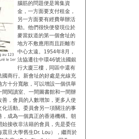
腦筋的問題便是籌集資
金，一方面要支付租金，
另一方面要有經費舉辦活
動。他們很快便發現位於
麥當奴道的第一個會址的
地方不敷應用而且距離市
中心太遠。1954年8月，
g au 123
法協遷往中環46號法國銀
ré le 1er
行大廈三樓，同區中還有
法國商行。新會址的好處是光線充
地方十分寬敞，可以增設一個供舉
一間閱讀室、一間圖書館和一間辦
改善，會員的人數增加，更多人使
文化活動。委員會另一項關注的事
港，成為一個真正的香港機構。朝
開始接收非法籍的會員，先是委任
旦大學舊生Dr. Lou），繼而於