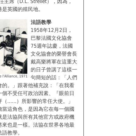
席（D.L. Strellet），因為，
港是英國的殖民地。
法語教學
1958年12月2日，
巴黎法國文化協會
75週年誌慶，法國
文化協會的榮譽會長
戴高樂將軍在這重大
的日子曾講了這樣一
 l'Alliance, 1971
句簡短的話：「人們
會的。」跟著他補充說：「在我看
一個不受任可政治因素、『眼前日
評（……）所影響的常任大使。」
擔當這角色，是因為它在每一個國
就是法協與所有其他官方或政府機
將來也是一樣。法協在世界各地最
法語教學。