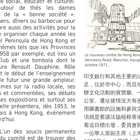
e social, éducatif et culturel.
autour de thés les dames
s de la « bonne société ».
ners, dîners ou barbecue pour
re aussi des activités pour la
organiser chaque année les
ôtel Peninsula de Hong Kong et
hèmes tels que les Provinces
1958 par exemple, eut lieu un
Le nouveau centre de Hong Kon
lub et une tombola dont le
Hennessy Road, Wanchai, inaugu
octobre 1971.
ure Renault Dauphine. Rôle
et le début de l’enseignement
印支銀行和其他主要的
le futur une grande ampleur.
足，位於市中心，而且
mes sur la radio locale, ses
辦文化活動的展覽廳、
es et commentées, ses débats
ses expositions et surtout ses
公室。遷址後情況大有
elle présentera, dès 1953, le
用圖書館的設施和參與
nçais à Hong Kong, événement
項就是要讓法協植根香
rd’hui.
着這目標出發，委員會
L’un des soucis permanents
一位華人當副主席（上海震
du comité est de trouver des