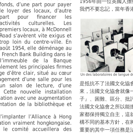
1956年由一位英國人擔任主
fonds, d’une part pour payer
我們不要忘記，當年香
le loyer des locaux, d’autre
part pour financer les
activités culturelles. Les
premiers locaux, à McDonnell
Road s’avèrent vite exigus et
trop loin du centre-ville. En
août 1954, elle déménage au
 French Bank Building dans le
 l’immeuble de la Banque
lement les principales firmes
ge d’être clair, situé au cœur
Un des laboratoires de langue de
agement d’une salle pour les
是抵抗不了法國文化協
d’un salon de lecture, d’une
來，法國文化協會就像
 Cette nouvelle installation
tuation avec une augmentation
子』、困難、區分、批
tation de la bibliothèque et
法國文化協會之所以能
家都保持獨立自主，這
’implanter l’Alliance à Hong
構不同的基本方針，在
ation vraiment hongkongaise.
 le comité accueillera des
重要的其中一項任務是