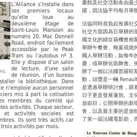
書館及社交活動各由最
L’Alliance s’installe dans
ses premiers locaux
躍，因法協平均每月舉
qu’elle loue au
deuxième étage de
法協同時肩負起推廣社
Saint-Louis Mansion au
社交方面因為它舉辦的
numéro 20, Mac Donnell
國文化的婦女藉機會相
Road, endroit facilement
舉辦午餐會、晚宴或燒
accessible par le Peak
Tram ou l’autobus nº 3.
國人舉辦活動，如每年
Elle y dispose d’un salon
慶，或舉辦化裝舞會。例
de lecture, d’une salle
辦了一個以法國普羅旺
971.
de réunion, d’un bureau
動，頭獎是一輛 Renaul
taller la bibliothèque. Dans
是透過舉辦研討會，跟
nce n’emploie aucun personnel
iers mis à part la cotisation
日子更是發展蓬勃。文
es membres du comité qui
放節目；公開舉辦的新
tes activités. Chaque secteur,
會，以及最主要的是放映
 et activités sociales est
了第一屆法國電影節，
res. Ils sont très actifs car
rois activités par mois.