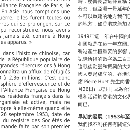
時，秘書長曾這樣宣稱
lliance Française de Paris, le
分會，但亞洲一帶延年
« En Asie nous comptions une
在可以重建的地方我們
uerre, elles furent toutes ou
rres qui se prolongent sur ce
的地方，如香港或新加
pu reconstruire, nous avons
ons jamais été, comme à Hong
1949年這一年在中國
es apparus. »
和國就是在這一年立國
香港產生極重要的影響，
dans l’histoire chinoise, car
記錄所得的數字為二百
 de la République populaire de
grandes répercussions à Hong
這戰後動盪和振興的大
connaîtra un afflux de réfugiés
國人發起成立的。香港法
 à 2,36 millions. C’est donc
席 Pierre Huet 
sphère d’effervescence et de
月26日正式註冊成為
l’Alliance Française de Hong
ues résidents français dans la
模和活躍於香港的文化
organisée et active, mais ne
而已。
ropre à elle-même quand elle
le 26 septembre 1953, date de
早期的發展（1953年至
 du registre des Sociétés de
我們找不到任何有關這
emande faite par son premier