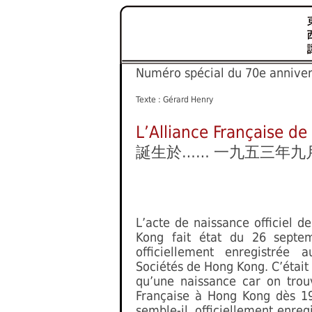
Numéro spécial du 70e ann
Texte : Gérard Henry
L’Alliance Française d
誕生於…… 一九五三年九
L’acte de naissance officiel d
Kong fait état du 26 septem
officiellement enregistrée
Sociétés de Hong Kong. C’était 
qu’une naissance car on trou
Française à Hong Kong dès 194
semble-il, officiellement enreg