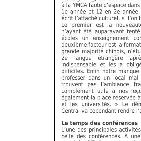
à la YMCA faute d’espace dans l’
1e année et 12 en 2e année. 
écrit l’attaché culturel, si l’on
Le premier est la nouveauté
n’ayant été auparavant tent
écoles un enseignement co
deuxième facteur est la format
grande majorité chinois, n’ét
2e langue étrangère aprè
indispensable et les a obli
difficiles. Enfin notre manqu
professer dans un local mal
trouvent pas l’ambiance fra
complément utile à nos leço
également la place réservée à
et les universités. » Le dé
Central va cependant rendre l’
Le temps des conférences
L’une des principales activités
celle des conférences. A un