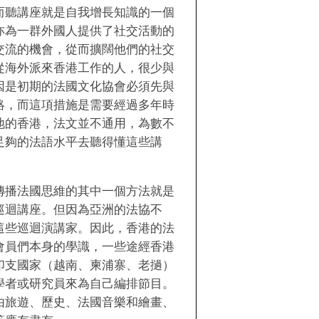
而聽講座就是自我增長知識的一個
亦為一群外國人提供了社交活動的
交流的機會，從而擴闊他們的社交
從海外派來香港工作的人，很少與
因是初期的法國文化協會必須先與
絡，而這項措施是需要經過多年時
地的香港，法文並不通用，為數不
足夠的法語水平去聽得懂這些講
傳播法國思維的其中一個方法就是
巡迴講座。但因為亞洲的法協不
這些巡迴演講家。因此，香港的法
會員們本身的學識，一些途經香港
印支國家（越南、柬浦寨、老撾）
學者或研究員來為自己編排節目。
由旅遊、歷史、法國音樂和繪畫、