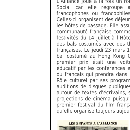
L’Alliance joue à la fois un rôl
Social car elle regroupe 
francophones ou francophile
Celles-ci organisent des déjeu
les hôtes de passage. Elle assu
communauté française comme 
festivités du 14 juillet à l’H
des bals costumés avec des t
françaises. Le jeudi 23 mars 
bal costumé au Hong Kong C
premier prix était une voit
éducatif par les conférences 
du français qui prendra dans 
Rôle culturel par ses program
auditions de disques publiqu
autour de textes d’écrivains, 
projections de cinéma puisqu’
premier festival du film fra
qu’elle organise toujours aujou