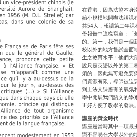
un vice-président chinois (le
versité Aurore de Shanghai),
在香港，因為法協本身沒
en 1956 (M. D.L. Strellet) car
始小規模地開辦法語課
pas, dans une colonie de sa
共54人，報讀第二年課
份報告中這樣寫道：「
s
的。第一，我們是一個
e Française de Paris fête ses
校以外的地方嘗試全面
on que le général de Gaulle,
生之教育水平：他們大
iance, prononce cette petite
à l’Alliance française. » Et
說只是英語以外的第二
çaise m’apparaît comme une
須的，因此無可避免要
e qu’il y a au-dessus de la
們資源有限，導師被迫
jour le jour », au-dessus des
到上法文課應有的氣氛
 critiques (…) » Si l’Alliance
學中開展我們語文的學
e que dans chaque pays où elle
onomie, principe qui distingue
正好方便了教學的發展
l’Alliance de tout organisme
ne des priorités de l’Alliance
講座的黃金時代
nt de la langue française.
講座是當時其中一項最
識不容易在大學以外的
encent modestement en 1953