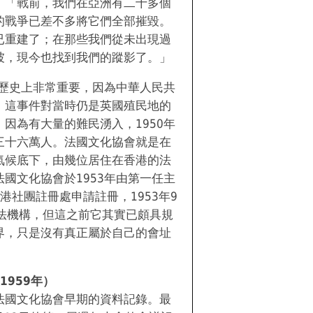
；「戰前，我們在亞洲有二十多個
的戰爭已差不多將它們全部摧毀。
已重建了；在那些我們從未出現過
坡，現今也找到我們的蹤影了。」
的歷史上非常重要，因為中華人民共
。這事件對當時仍是英國殖民地的
因為有大量的難民湧入，1950年
三十六萬人。法國文化協會就是在
氣候底下，由幾位居住在香港的法
國文化協會於1953年由第一任主
先生向香港社團註冊處申請註冊，1953年9
合法機構，但這之前它其實已頗具規
界，只是沒有真正屬於自己的會址
1959年）
法國文化協會早期的資料記錄。最