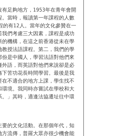
有足夠地方，1953年在青年會開
程。當時，報讀第一年課程的人數
程的有12人。當年的文化參贊在一
若我們考慮三大因素，課程是成功
新的機構，在這之前香港從未在學
地教授法語課程。第二，我們的學
部份是中國人，學習法語對他們來
種外語，而英語對他們來說卻是必
痛下苦功花長時間學習。最後是我
要在不適合的地方上課，學生找不
和環境。我同時亦嘗試在學校和大
系。」其時，適逢法協遷址往中環
。
主要的文化活動。在那個年代，知
地方流傳，普羅大眾亦很少機會能