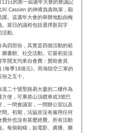
3月12日的第一屆週年大會的會議記
 Cassien 的神甫負責執筆，顯
活躍。這週年大會的舉辦地點由梅
地。當日的議程包括選擇新寫字
的活動。
分為四部份，其實是四個活動的範
、圖書館、社交活動。它最初並沒
經常開支均來自會費：贊助會員
員 (每季18港元)。而海陸空三軍的
百份之五十。
奴道二十號聖路易大廈的二樓作為
通方便，可乘搭山頂纜車或3號巴
室，一間會議室，一間辦公室以及
空間。初期，法協並沒有僱用任何
會費外也沒有甚麼經費。所有活動
責。每個範疇，如電影、廣播、圖