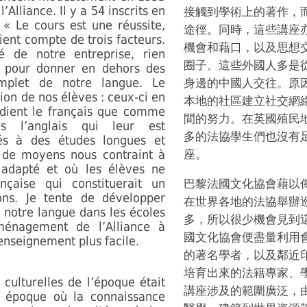
Alliance. Il y a 54 inscrits en
接觸到學術上的著作，
« Le cours est une réussite,
途徑。同時，這些講座
 tient compte de trois facteurs.
機會和藉口，以及思想
 de notre entreprise, rien
圈子。這些外國人多是
é pour donner en dehors des
mplet de notre langue. Le
身邊的中國人交往。原
ion de nos élèves : ceux-ci en
本地的社區建立社交網
udient le français que comme
間的努力。在英國殖民
s l’anglais qui leur est
多的法協學生們也沒有
gés à des études longues et
e de moyens nous contraint à
座。
 adapté et où les élèves ne
nçaise qui constituerait un
巴黎法國文化協會藉以
ns. Je tente de développer
在世界各地的法協舉辦
 notre langue dans les écoles
多，所以很少機會見到
ménagement de l’Alliance à
國文化協會便盡量利用
enseignement plus facile.
的著名學者，以及鄰近
培育出來的法籍專家、
 culturelles de l’époque était
講座涉及的範圍廣泛，
e époque où la connaissance