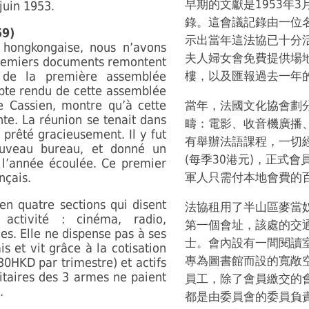
早期的文獻是1953年
juin 1953.
錄。這會議記錄由一位名叫
59)
示出當年這法協已十分
 hongkongaise, nous n’avons
夫人婦女會免費提供場
premiers documents remontent
de la première assemblée
樓，以及匯報過去一年
mpte rendu de cette assemblée
re Cassien, montre qu’à cette
當年，法國文化協會劃
ante. La réunion se tenait dans
疇：電影、收音機廣播
y prêté gracieusement. Il y fut
有舉辦法語課程，一切
ouveau bureau, et donné un
(每季30港元)，正式會
 l’année écoulée. Ce premier
nçais.
軍人只需付本地會費的
 en quatre sections qui disent
法協租用了半山區麥當
activité : cinéma, radio,
第一個會址，該處的交
les. Elle ne dispense pas à ses
士。會內設有一間閱讀
s et vit grâce à la cotisation
專為圖書館而設的寬敞
0HKD par trimestre) et actifs
itaires des 3 armes ne paient
員工，除了會員繳交的
.
都是由委員會的委員負