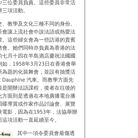
少三位委員負責。這些委員非常活
辦三項活動。
交、教學及文化三種不同的身份。
茶會讓上流社會中說法語或熱愛法
聚。這些婦女會為一些訪港的貴賓
烤會。她們同時亦負責為香港的法
的七月十四在半島酒店慶祝法國國
如，1958年3月23日在香港會舉
斯為題的化裝舞會，並設有抽獎活
t Dauphine 汽車。而教學方面先
着是開辦法語課程，後者在往後的
化方面則是透過在本地廣播電台播
唱碟導賞或作家作品討論會、展覽
電影，因為在1953年，法協舉辦
而這項活動一直延續至今。
其中一項令委員會最傷透