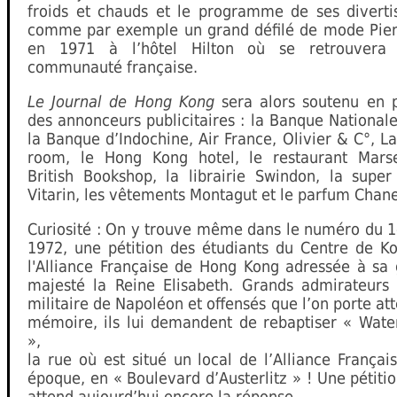
froids et chauds et le programme de ses diverti
comme par exemple un grand défilé de mode Pier
en 1971 à l’hôtel Hilton où se retrouvera 
communauté française.
Le Journal de Hong Kong
sera alors soutenu en p
des annonceurs publicitaires : la Banque Nationale
la Banque d’Indochine, Air France, Olivier & C°, L
room, le Hong Kong hotel, le restaurant Marse
British Bookshop, la librairie Swindon, la super
Vitarin, les vêtements Montagut et le parfum Chane
Curiosité : On y trouve même dans le numéro du 1
1972, une pétition des étudiants du Centre de K
l'Alliance Française de Hong Kong adressée à sa 
majesté la Reine Elisabeth. Grands admirateurs 
militaire de Napoléon et offensés que l’on porte att
mémoire, ils lui demandent de rebaptiser « Wate
»,
la rue où est situé un local de l’Alliance Françai
époque, en « Boulevard d’Austerlitz » ! Une pétiti
attend aujourd’hui encore la réponse...