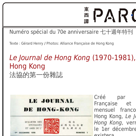
Numéro spécial du 70e anniversaire 七十週年特刊
Texte : Gérard Henry
/
Photos: Alliance Française de Hong Kong
Le Journal de Hong Kong
(1970-1981), 
Hong Kong
法協的第一份雜誌
Créé par l’A
Française et
mensuel franc
Hong Kong,
Le J
Hong Kong
, ver
le 1er décembr
existera j