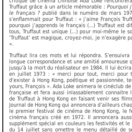
critique de cinéma chinoise Ada Loke rencontrera
Truffaut grâce à un article mémorable :
Pourquoi 
le français ?
publié dans le numéro de mars 197
s’enflammait pour Truffaut : « j’aime François Truff
pourquoi j’apprends le français (...) Truffaut est di
tous, Truffaut est unique (...) pour moi-même le 
‘Truffaut’ est magique, croyez-moi, je n’exagère p
».
Truffaut lira ces mots et lui répondra. S’ensuivra
longue correspondance et une amitié amoureuse q
jusqu’à la mort du réalisateur en 1984. Il lui écrir
en juillet 1973 : « merci pour tout, merci pour 
d’exister à Hong Kong, poétique et passionnée, t
yours, François ». Ada Loke animera le cinéclub de 
française et fera aussi inlassablement connaitre
de Truffaut à Hong Kong en faisant venir ses films
Journal de Hong Kong qui annoncera d’ailleurs ch
le premier festival de cinéma de Hong Kong, le f
cinéma français créé en 1972. Il annoncera auss
supplément spécial en couleurs les festivités et le
du 14 juillet sans omettre le menu détaillé de s