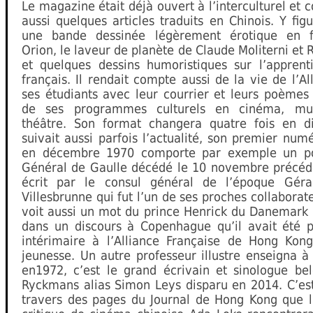
Le magazine était déjà ouvert à l’interculturel et 
aussi quelques articles traduits en Chinois. Y figu
une bande dessinée légèrement érotique en fe
Orion, le laveur de planète de Claude Moliterni et R
et quelques dessins humoristiques sur l’apprent
français. Il rendait compte aussi de la vie de l’Al
ses étudiants avec leur courrier et leurs poèmes
de ses programmes culturels en cinéma, mu
théâtre. Son format changera quatre fois en di
suivait aussi parfois l’actualité, son premier num
en décembre 1970 comporte par exemple un po
Général de Gaulle décédé le 10 novembre précéden
écrit par le consul général de l’époque Gér
Villesbrunne qui fut l’un de ses proches collaborat
voit aussi un mot du prince Henrick du Danemark 
dans un discours à Copenhague qu’il avait été p
intérimaire à l’Alliance Française de Hong Kon
jeunesse. Un autre professeur illustre enseigna à 
en1972, c’est le grand écrivain et sinologue bel
Ryckmans alias Simon Leys disparu en 2014. C’est
travers des pages du Journal de Hong Kong que l