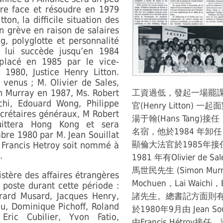
re face et résoudre en 1979
ton, la difficile situation des
en grève en raison de salaires
g, polyglotte et personnalité
lui succède jusqu’en 1984
placé en 1985 par le vice-
s 1980, Justice Henry Litton.
venus ; M. Olivier de Sales,
n Murray en 1987, Ms. Robert
工資過低，發起一場罷
chi, Edouard Wong, Philippe
官(Henry Litton
ecrétaires généraux, M Robert
湯于翰(Hans Tang
quittera Hong Kong et sera
名宿，他於1984 年卸
bre 1980 par M. Jean Souillat
顯倫大法官於1985年
. Francis Hetroy soit nommé à
.
1981 年有Olivier d
馬世民先生 (Simon Murra
tère des affaires étrangères
Mochuen，Lai Waichi，E
 poste durant cette période :
rard Musard, Jacques Henry,
諸先生。總書記方面則有Ro
u, Dominique Pichoff, Roland
於1980年9月由 Jean S
 Eric Cubilier, Yvon Fatio,
由Francis Hétr