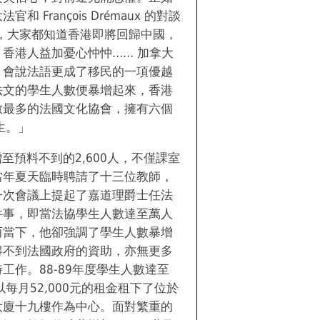
 François Drémaux 的對談
後，大家都知道香港即將回歸中國，
香港人益加憂心忡忡…… 加拿大
，會說法語更成了移民的一項優越
法文的學生人數便暴增起來，香港
數最多的法國文化協會，擁有六個
生。」
增至預料不到的2,600人，不僅課室
當年夏天臨時聘請了十三位教師，
一次會議上提起了嘉道理爵士任法
件事，即當法協學生人數達至萬人
而當下，他卻強調了學生人數暴增
得不到法國政府的資助，亦無更多
工作。88-89年度學生人數達至
以每月52,000元的租金租下了位於
大廈十九樓作為中心。面對繁重的