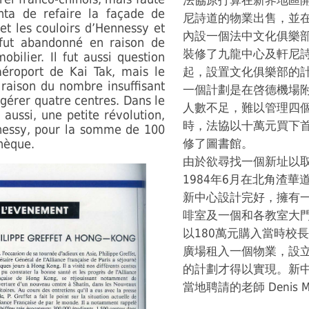
法協原打算在新界地區
nta de refaire la façade de
尼詩道的物業出售，並
 et les couloirs d’Hennessy et
內設一個法中文化俱樂
 fut abandonné en raison de
裝修了九龍中心及軒尼詩
bilier. Il fut aussi question
aéroport de Kai Tak, mais le
起，設置文化俱樂部的
 raison du nombre insuffisant
一個計劃是在啓德機場
gérer quatre centres. Dans le
人數不足，難以管理四
aussi, une petite révolution,
時，法協以十萬元買下
nessy, pour la somme de 100
thèque.
修了圖書館。
由於欲尋找一個新址以
1984年6月在北角渣華
新中心設計完好，擁有
啡室及一個和各教室大門
以180萬元購入當時校
廣場租入一個物業，設
的計劃才得以實現。新中
當地聘請的老師 Denis Mey