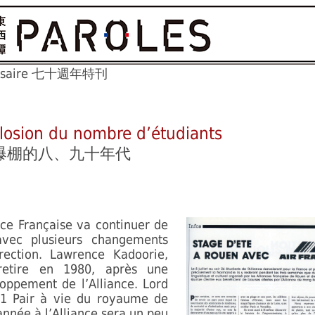
iversaire 七十週年特刊
losion du nombre d’étudiants
爆棚的八、九十年代
nce Française va continuer de
avec plusieurs changements
rection. Lawrence Kadoorie,
retire en 1980, après une
loppement de l’Alliance. Lord
1 Pair à vie du royaume de
nnée à l’Alliance sera un peu