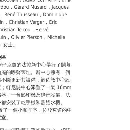
ou，Gérard Musard，Jacques
lt，René Thusseau，Dominique
in，Christian Verger，Eric
hristian Terrou，Hervé
in，Olivier Pierson，Michelle
ski 女士。
地區
於灣仔克道的法協新中心舉行了開幕
的麗的呼聲舊址。新中心擁有一個
協不斷更新其設備，於佐敦中心設
；軒尼詩中心添置了一架 16mm
描器、一台影印機及錄音設備。法
心都安裝了乾手機和蒸餾水機。
設置了一個小咖啡室，位於克道的中
覽室。