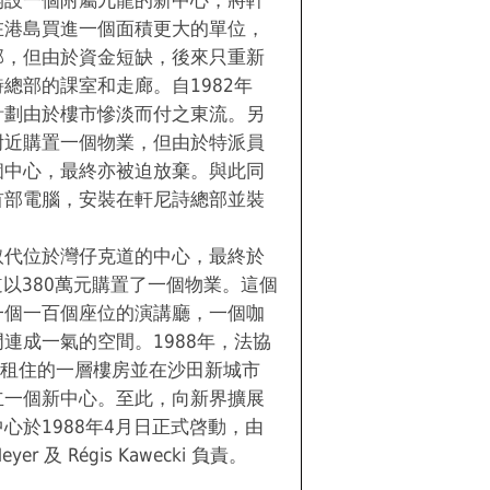
開設一個附屬九龍的新中心，將軒
在港島買進一個面積更大的單位，
部，但由於資金短缺，後來只重新
總部的課室和走廊。自1982年
計劃由於樓市慘淡而付之東流。另
附近購置一個物業，但由於特派員
個中心，最終亦被迫放棄。與此同
首部電腦，安裝在軒尼詩總部並裝
取代位於灣仔克道的中心，最終於
道以380萬元購置了一個物業。這個
一個一百個座位的演講廳，一個咖
連成一氣的空間。1988年，法協
長租住的一層樓房並在沙田新城市
立一個新中心。至此，向新界擴展
心於1988年4月日正式啓動，由
er 及 Régis Kawecki 負責。