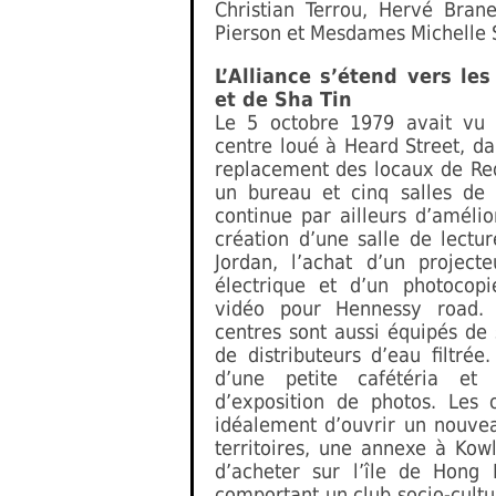
Christian Terrou, Hervé Brane
Pierson et Mesdames Michelle S
L’Alliance s’étend vers le
et de Sha Tin
Le 5 octobre 1979 avait vu 
centre loué à Heard Street, d
replacement des locaux de Red
un bureau et cinq salles de c
continue par ailleurs d’améli
création d’une salle de lectu
Jordan, l’achat d’un projec
électrique et d’un photocop
vidéo pour Hennessy road. M
centres sont aussi équipés de 
de distributeurs d’eau filtré
d’une petite cafétéria et
d’exposition de photos. Les o
idéalement d’ouvrir un nouve
territoires, une annexe à Ko
d’acheter sur l’île de Hong
comportant un club socio-cultu