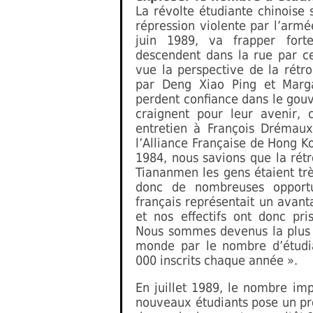
La révolte étudiante chinoise
répression violente par l’armé
juin 1989, va frapper fort
descendent dans la rue par ce
vue la perspective de la rétr
par Deng Xiao Ping et Marga
perdent confiance dans le gou
craignent pour leur avenir,
entretien à François Drémaux
l’Alliance Française de Hong K
1984, nous savions que la rétr
Tiananmen les gens étaient très
donc de nombreuses opportun
français représentait un avant
et nos effectifs ont donc pr
Nous sommes devenus la plus 
monde par le nombre d’étudia
000 inscrits chaque année ».
En juillet 1989, le nombre im
nouveaux étudiants pose un pr