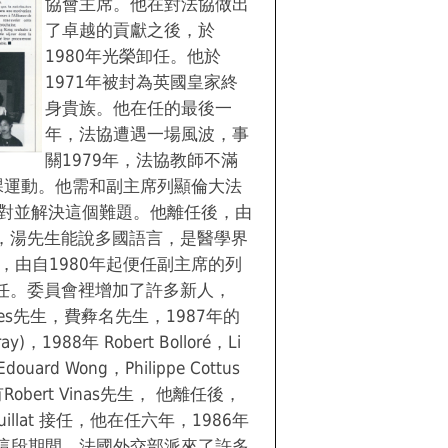
協會主席。他在對法協做出
了卓越的貢獻之後，於
1980年光榮卸任。他於
1971年被封為英國皇家終
身貴族。他在任的最後一
年，法協遭遇一場風波，事
關1979年，法協教師不滿
課運動。他需和副主席列顯倫大法
) 一起面對並解決這個難題。他離任後，由
)接任，湯先生能說多國語言，是醫學界
任，由自1980年起便任副主席的列
接任。委員會裡增加了許多新人，
e Sales先生，費彜名先生，1987年的
y)，1988年 Robert Bolloré，Li
douard Wong，Philippe Cottus
bert Vinas先生， 他離任後，
ouillat 接任，他在任六年，1986年
oy接任。這段期間，法國外交部派來了許多