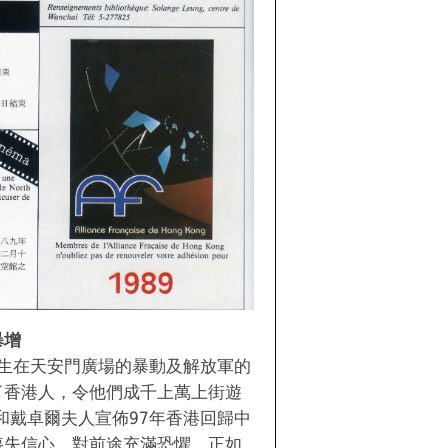
暴增
國學生在天安門廣場的暴動及解放軍的
了香港人，令他們成千上萬上街遊
平和戴卓爾夫人宣佈97年香港回歸中
喪失信心，對前途充滿恐懼。正如