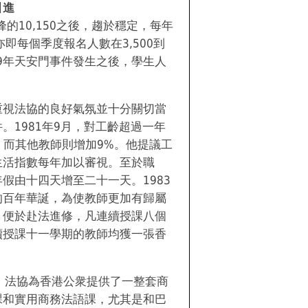
引進
峰的10,150之後，趨於穩定，每年
，亦即每個季度報名人數在3,500到
989年天安門事件發生之後，學生人
重視法協的良好氣氛並十分關切當
。1981年9月，對工齡超過一年
，而其他教師則增加9%。他提議工
生活指數每年加以審視。至於職
假由十四天增至二十一天。1983
的百年華誕，為使教師更加有歸屬
，便於赴法進修，凡連續授課八個
續授課十一學期的教師均獲一張香
，法協為香港公衆提供了一整套商
課和實用商務法語課，尤其是和巴