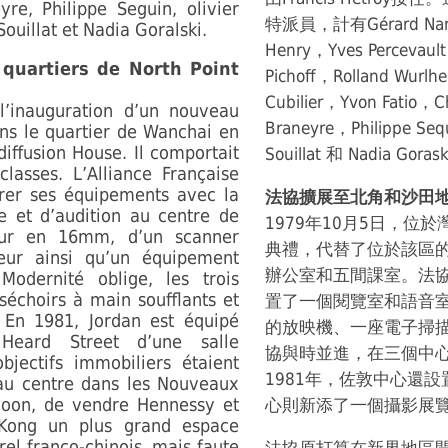
yre, Philippe Seguin, olivier
特派員，計有Gérard Nard
ouillat et Nadia Goralski.
Henry，Yves Percevau
s quartiers de North Point
Pichoff，Rolland Wurlhe
Cubilier，Yvon Fatio，C
l’inauguration d’un nouveau
Braneyre，Philippe Sequ
ans le quartier de Wanchai en
iffusion House. Il comportait
Souillat 和 Nadia Gora
lasses. L’Alliance Française
orer ses équipements avec la
法協擴展至北角和沙田
re et d’audition au centre de
1979年10月5日，位
teur en 16mm, d’un scanner
典禮，代替了位於該區
ieur ainsi qu’un équipement
辦公室和五間課室。法
odernité oblige, les trois
séchoirs à main soufflants et
置了一個閱覽室和語音室
e. En 1981, Jordan est équipé
的放映機、一座電子掃
 Heard Street d’une salle
協與時並進，在三個中
bjectifs immobiliers étaient
1981年，佐敦中心還
au centre dans les Nouveaux
wloon, de vendre Hennessy et
心則新添了一個攝影展
 Kong un plus grand espace
rel franco-chinois, mais faute