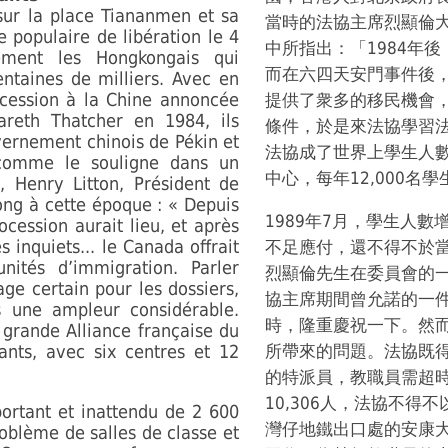
 sur la place Tiananmen et sa
當時的法協主席烈顯倫大法官和
e populaire de libération le 4
中所指出：「1984年
ement les Hongkongais qui
而在六四天安門事件後，
ntaines de milliers. Avec en
ocession à la Chine annoncée
提供了衆多的移民機會
reth Thatcher en 1984, ils
條件，於是來法協學習
vernement chinois de Pékin et
法協成了世界上學生人
 comme le souligne dans un
中心，每年12,000名學
, Henry Litton, Président de
ong à cette époque : « Depuis
1989年7月，學生人數
ocession aurait lieu, et après
 inquiets... le Canada offrait
不足應付，還不得不於
ités d’immigration. Parler
烈顯倫先生在委員會的
age certain pour les dossiers,
協主席期間曾允諾的一
is une ampleur considérable.
時，隆重慶祝一下。然
grande Alliance française du
nts, avec six centres et 12
所帶來的問題。法協既
的特派員，教職員需超時
10,306人，法協不得不
portant et inattendu de 2 600
灣仔地鐵出口處的安康
oblème de salles de classe et