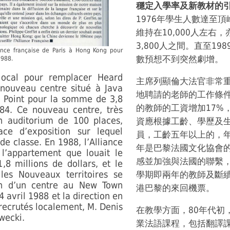
穩定入學率及新教材的
1976年學生人數達至頂
維持在10,000人左右
3,800人之間。直至1
liance française de Paris à Hong Kong pour
數預想不到突然劇增。
1988.
local pour remplacer Heard
主席列顯倫大法官非常
 nouveau centre situé à Java
地聘請的老師的工作條件
h Point pour la somme de 3,8
的教師的工資增加17%
984. Ce nouveau centre, très
n auditorium de 100 places,
資應根據工齡、學歷及
ace d’exposition sur lequel
員，工齡五年以上的，年
 de classe. En 1988, l’Alliance
年是巴黎法國文化協會
 l’appartement que louait le
感並加強與法國的聯繫
8 millions de dollars, et le
les Nouveaux territoires se
學期即兩年的教師及斷
ion d’un centre au New Town
港巴黎的來回機票。
 4 avril 1988 et la direction en
 recrutés localement, M. Denis
在教學方面，80年代初
wecki.
業法語課程，包括翻譯