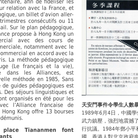
tenaire, afin de fidéliser les
eur relation avec la France, et
ique, un billet d’avion aller-
 trimestres consécutifs ou 11
ail. Sur le plan pédagogique,
iance propose à Hong Kong un
ercial avec des cours de
mmerciale, notamment avec le
s commercial en accord avec la
is. La méthode pédagogique
ge (Le français et la vie),
e dans les Alliances, est
velle méthode en 1985, Sans
e de guides pédagogiques est
. Des séjours linguistiques et
ont organisés en été pour les
vec l’Alliance francaise de
天安門事件令學生人數
e Hong Kong offre 13 bourses
1989年6月4日，中
 démunis.
武力鎮壓，強烈地震撼
行抗議。1984年鄧小
 place Tiananmen font
ants
國，香港人對北京政府