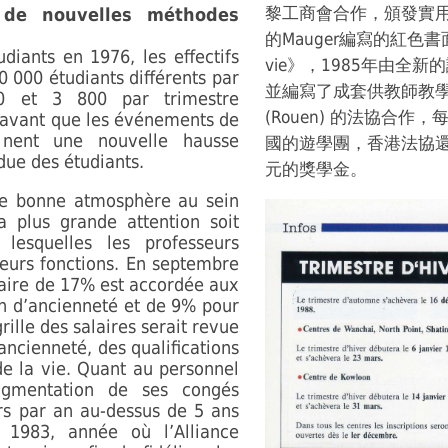
黎工商會合作，頒發實
t de nouvelles méthodes
的Mauger編寫的紅色書面的課
diants en 1976, les effectifs
vie》，1985年由全新的課
0 000 étudiants différents par
並編寫了成套供教師教
00 et 3 800 par trimestre
(Rouen) 的法協合
 avant que les événements de
inent une nouvelle hausse
國的遊學團，香港法協還
due des étudiants.
元的獎學金。
une bonne atmosphère au sein
a plus grande attention soit
lesquelles les professeurs
leurs fonctions. En septembre
aire de 17% est accordée aux
an d’ancienneté et de 9% pour
grille des salaires serait revue
ancienneté, des qualifications
de la vie. Quant au personnel
augmentation de ses congés
rs par an au-dessus de 5 ans
 1983, année où l’Alliance