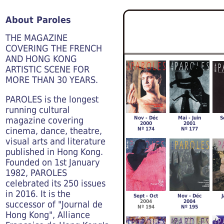
About Paro
les
THE MAGAZINE
COVERING THE FRENCH
AND HONG KONG
ARTISTIC SCENE FOR
MORE THAN 30 YEARS.
PAROLES is the longest
running cultural
magazine covering
Nov - Déc
Mai - Juin
S
2000
2001
cinema, dance, theatre,
Nº 174
Nº 177
visual arts and literature
published in Hong Kong.
Founded on 1st January
1982, PAROLES
celebrated its 250 issues
in 2016. It is the
Sept - Oct
Nov - Déc
J
2004
2004
successor of "Journal de
Nº 194
Nº 195
Hong Kong", Alliance