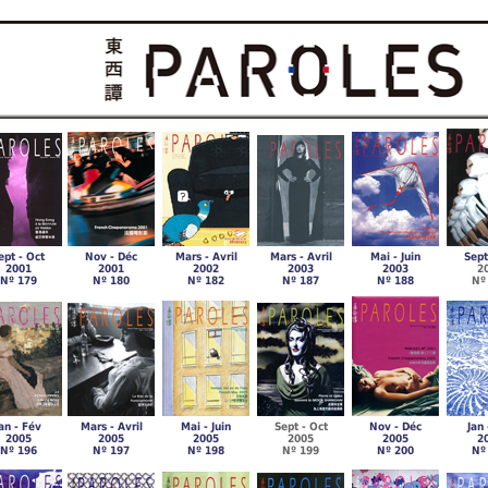
ept - Oct
Nov - Déc
Mars - Avril
Mars - Avril
Mai - Juin
Sept
2001
2001
2002
2003
2003
2
Nº 179
Nº 180
Nº 182
Nº 187
Nº 188
Nº
an - Fév
Mars - Avril
Mai - Juin
Sept - Oct
Nov - Déc
Jan 
2005
2005
2005
2005
2005
2
Nº 196
Nº
19
7
Nº 198
Nº 199
Nº 200
Nº