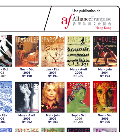
 - Oct
Nov - Déc
Jan - Fév
Mars - Avril
Mai - Juin
003
2003
2004
2004
2004
 189
Nº 190
Nº 191
Nº 192
Nº 193
- Fév
Mars - Avril
Mai - Juin
Sept - Oct
Nov - Déc
006
2006
2006
2006
2006
 201
Nº 202
Nº 203
Nº 204
Nº 205