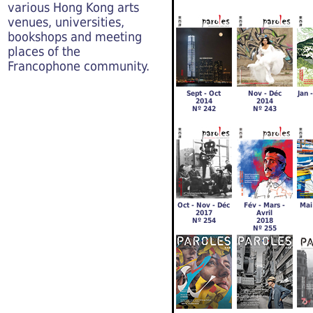
various Hong Kong arts
venues, universities,
bookshops and meeting
places of the
Francophone community.
Sept - Oct
Nov - Déc
Jan 
2014
2014
Nº 242
Nº 243
Oct - Nov - Déc
Fév - Mars -
Mai 
2017
Avril
Nº 254
2018
Nº 255