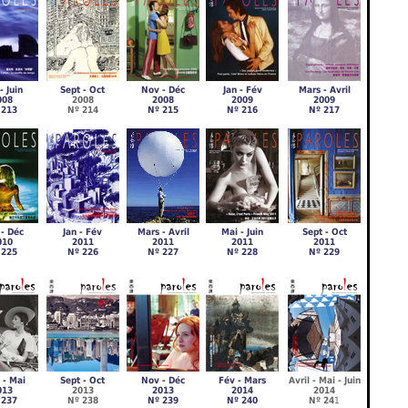
- Juin
Sept - Oct
Nov - Déc
Jan - Fév
Mars - Avril
008
2008
2008
2009
2009
 213
Nº 214
Nº 215
Nº 216
Nº 217
- Déc
Jan - Fév
Mars - Avril
Mai - Juin
Sept - Oct
010
2011
2011
2011
2011
 225
Nº 226
Nº 227
Nº 228
Nº 229
 - Mai
Sept - Oct
Nov - Déc
Fév - Mars
Avril - Mai - Juin
013
2013
2013
2014
2014
 237
Nº 238
Nº 239
Nº 240
Nº 24
1